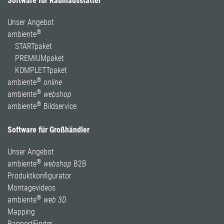
Software für Raumausstatter
Unser Angebot
®
ambiente
STARTpaket
PREMIUMpaket
KOMPLETTpaket
®
ambiente
online
®
ambiente
webshop
®
ambiente
Bildservice
Software für Großhändler
Unser Angebot
®
ambiente
webshop
B2B
Produktkonfigurator
Montagevideos
®
ambiente
web 3D
Mapping
RapportFinder