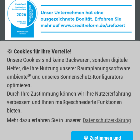
🍪
Cookies für Ihre Vorteile!
Unsere Cookies sind keine Backwaren, sondern digitale
Helfer, die Ihre Nutzung unserer Raumplanungs­software
®
ambiente
und unseres Sonnenschutz-Konfigurators
optimieren.
Durch Ihre Zustimmung können wir Ihre Nutzererfahrung
verbessern und Ihnen maßgeschneiderte Funktionen
bieten.
Mehr dazu erfahren Sie in unserer
Datenschutzerklärung
ANOVA GmbH
•
Joachim-Jungius-Straße 10
•
D-18059 Rostock
•
🍪 Zustimmen und
fon:
+49 (0) 381 20 26 02 - 20
•
fax: +49 (0) 381 20 26 02 - 21
•